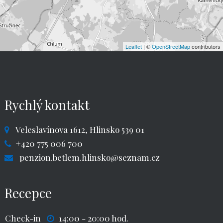
Leaflet
| ©
OpenStreetMap
contributors
Rychlý kontakt
Veleslavínova 1612, Hlinsko 539 01
+420 775 006 700
penzion.betlem.hlinsko@seznam.cz
Recepce
Check-in
14:00 - 20:00 hod.