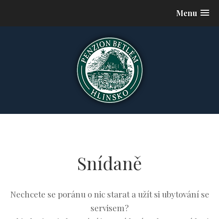
Menu
Snídaně
Nechcete se poránu o nic starat a užít si ubytování se
servisem?